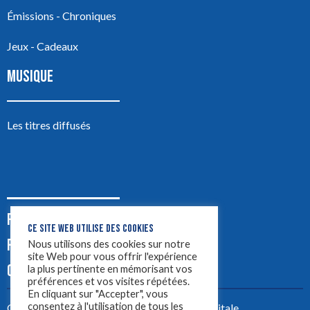
Émissions - Chroniques
Jeux - Cadeaux
MUSIQUE
Les titres diffusés
PODCASTS
CE SITE WEB UTILISE DES COOKIES
PUB
Nous utilisons des cookies sur notre
site Web pour vous offrir l'expérience
CONTACT
la plus pertinente en mémorisant vos
préférences et vos visites répétées.
En cliquant sur "Accepter", vous
consentez à l'utilisation de tous les
Créez votre site avec
Yellowtie – Agence Digitale