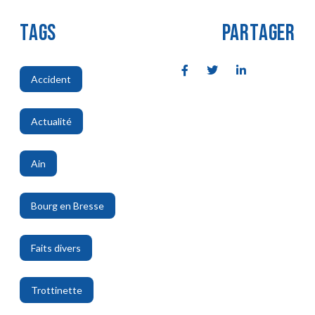
TAGS
PARTAGER
Accident
,
Actualité
,
Ain
,
Bourg en Bresse
,
Faits divers
,
Trottinette