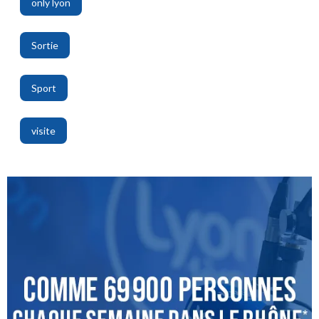
only lyon
,
Sortie
,
Sport
,
visite