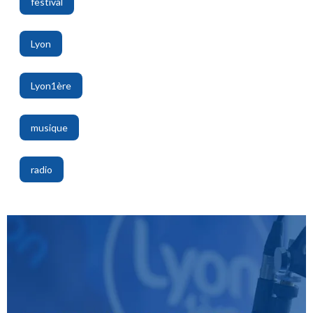
festival
,
Lyon
,
Lyon1ère
,
musique
,
radio