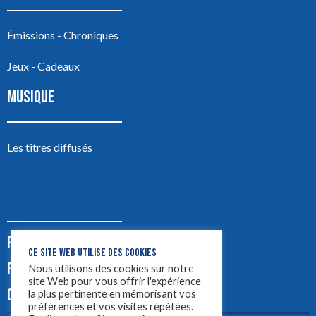
Émissions - Chroniques
Jeux - Cadeaux
MUSIQUE
Les titres diffusés
PODCASTS
CE SITE WEB UTILISE DES COOKIES
PUB
Nous utilisons des cookies sur notre
site Web pour vous offrir l'expérience
CONTACT
la plus pertinente en mémorisant vos
préférences et vos visites répétées.