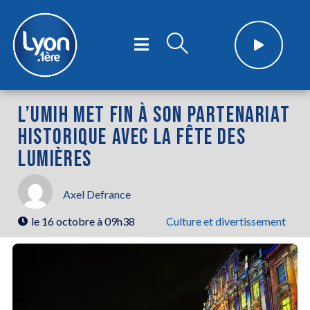
L’UMIH MET FIN À SON PARTENARIAT
HISTORIQUE AVEC LA FÊTE DES
LUMIÈRES
Axel Defrance
le
16 octobre à 09h38
Culture et divertissement