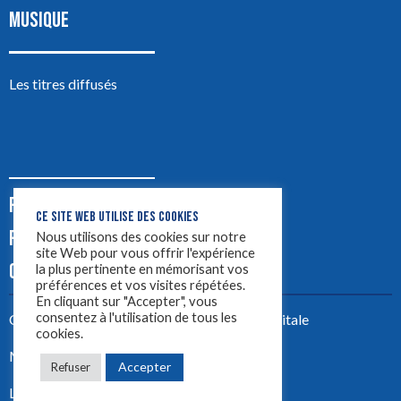
MUSIQUE
Les titres diffusés
PODCASTS
CE SITE WEB UTILISE DES COOKIES
PUB
Nous utilisons des cookies sur notre
site Web pour vous offrir l'expérience
CONTACT
la plus pertinente en mémorisant vos
préférences et vos visites répétées.
En cliquant sur "Accepter", vous
consentez à l'utilisation de tous les
Créez votre site avec
Yellowtie – Agence Digitale
cookies.
Mentions légales
Accepter
Refuser
LYON 1ère 2023 ©