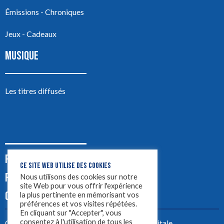
Émissions - Chroniques
Jeux - Cadeaux
MUSIQUE
Les titres diffusés
PODCASTS
CE SITE WEB UTILISE DES COOKIES
PUB
Nous utilisons des cookies sur notre
site Web pour vous offrir l'expérience
CONTACT
la plus pertinente en mémorisant vos
préférences et vos visites répétées.
En cliquant sur "Accepter", vous
consentez à l'utilisation de tous les
Créez votre site avec
Yellowtie – Agence Digitale