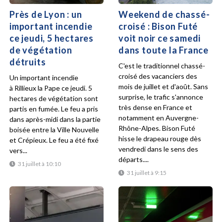
Près de Lyon : un
Weekend de chassé-
important incendie
croisé : Bison Futé
ce jeudi, 5 hectares
voit noir ce samedi
de végétation
dans toute la France
détruits
C'est le traditionnel chassé-
croisé des vacanciers des
Un important incendie
mois de juillet et d'août. Sans
à Rillieux la Pape ce jeudi. 5
surprise, le trafic s'annonce
hectares de végétation sont
très dense en France et
partis en fumée. Le feu a pris
notamment en Auvergne-
dans après-midi dans la partie
Rhône-Alpes. Bison Futé
boisée entre la Ville Nouvelle
hisse le drapeau rouge dès
et Crépieux. Le feu a été fixé
vendredi dans le sens des
vers...
départs....
31 juillet à 10:10
31 juillet à 9:15