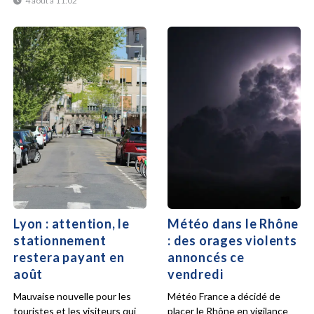
4 août à 11:02
Lyon : attention, le
Météo dans le Rhône
stationnement
: des orages violents
restera payant en
annoncés ce
août
vendredi
Mauvaise nouvelle pour les
Météo France a décidé de
touristes et les visiteurs qui
placer le Rhône en vigilance