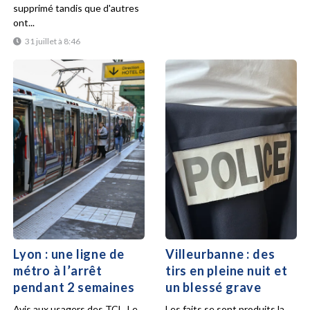
supprimé tandis que d'autres
ont...
31 juillet à 8:46
Lyon : une ligne de
Villeurbanne : des
métro à l’arrêt
tirs en pleine nuit et
pendant 2 semaines
un blessé grave
Avis aux usagers des TCL. Le
Les faits se sont produits la