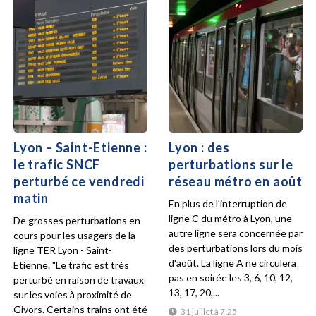
Lyon – Saint-Etienne :
Lyon : des
le trafic SNCF
perturbations sur le
perturbé ce vendredi
réseau métro en août
matin
En plus de l'interruption de
ligne C du métro à Lyon, une
De grosses perturbations en
autre ligne sera concernée par
cours pour les usagers de la
des perturbations lors du mois
ligne TER Lyon - Saint-
d'août. La ligne A ne circulera
Etienne. "Le trafic est très
pas en soirée les 3, 6, 10, 12,
perturbé en raison de travaux
13, 17, 20,...
sur les voies à proximité de
Givors. Certains trains ont été
31 juillet à 7:25