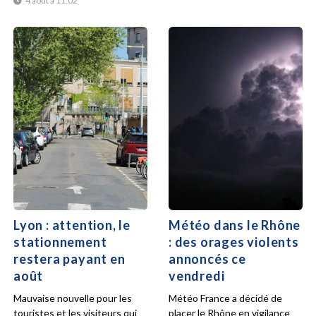
4 août à 11:02
Lyon : attention, le
Météo dans le Rhône
stationnement
: des orages violents
restera payant en
annoncés ce
août
vendredi
Mauvaise nouvelle pour les
Météo France a décidé de
touristes et les visiteurs qui
placer le Rhône en vigilance