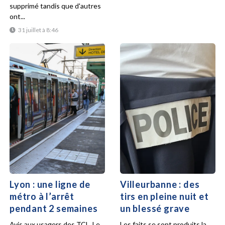
supprimé tandis que d'autres
ont...
31 juillet à 8:46
Lyon : une ligne de
Villeurbanne : des
métro à l’arrêt
tirs en pleine nuit et
pendant 2 semaines
un blessé grave
Avis aux usagers des TCL. Le
Les faits se sont produits la