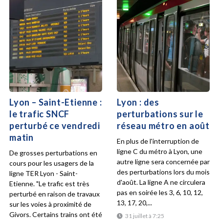
Lyon – Saint-Etienne :
Lyon : des
le trafic SNCF
perturbations sur le
perturbé ce vendredi
réseau métro en août
matin
En plus de l'interruption de
ligne C du métro à Lyon, une
De grosses perturbations en
autre ligne sera concernée par
cours pour les usagers de la
des perturbations lors du mois
ligne TER Lyon - Saint-
d'août. La ligne A ne circulera
Etienne. "Le trafic est très
pas en soirée les 3, 6, 10, 12,
perturbé en raison de travaux
13, 17, 20,...
sur les voies à proximité de
Givors. Certains trains ont été
31 juillet à 7:25