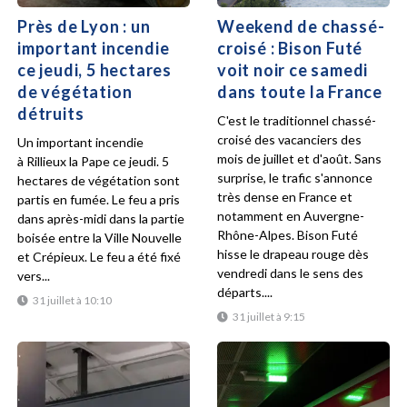
Près de Lyon : un
Weekend de chassé-
important incendie
croisé : Bison Futé
ce jeudi, 5 hectares
voit noir ce samedi
de végétation
dans toute la France
détruits
C'est le traditionnel chassé-
croisé des vacanciers des
Un important incendie
mois de juillet et d'août. Sans
à Rillieux la Pape ce jeudi. 5
surprise, le trafic s'annonce
hectares de végétation sont
très dense en France et
partis en fumée. Le feu a pris
notamment en Auvergne-
dans après-midi dans la partie
Rhône-Alpes. Bison Futé
boisée entre la Ville Nouvelle
hisse le drapeau rouge dès
et Crépieux. Le feu a été fixé
vendredi dans le sens des
vers...
départs....
31 juillet à 10:10
31 juillet à 9:15