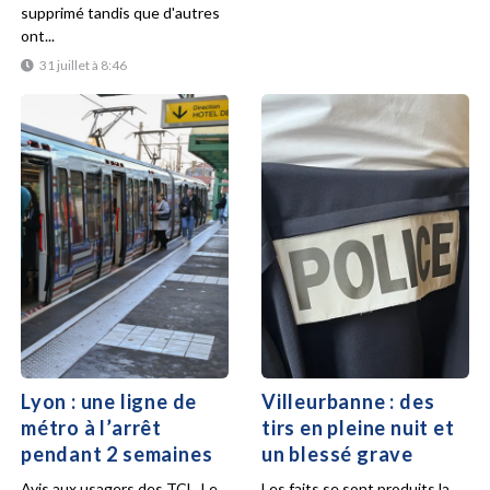
supprimé tandis que d'autres
ont...
31 juillet à 8:46
Lyon : une ligne de
Villeurbanne : des
métro à l’arrêt
tirs en pleine nuit et
pendant 2 semaines
un blessé grave
Avis aux usagers des TCL. Le
Les faits se sont produits la