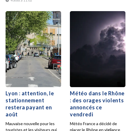
4 août à 11:02
Lyon : attention, le
Météo dans le Rhône
stationnement
: des orages violents
restera payant en
annoncés ce
août
vendredi
Mauvaise nouvelle pour les
Météo France a décidé de
touristes et les visiteurs qui
placer le Rhône en vigilance