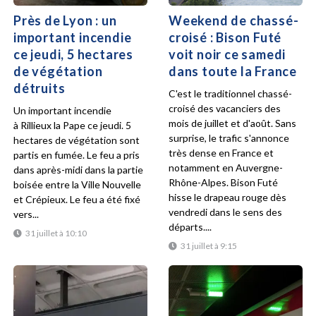
Près de Lyon : un
Weekend de chassé-
important incendie
croisé : Bison Futé
ce jeudi, 5 hectares
voit noir ce samedi
de végétation
dans toute la France
détruits
C'est le traditionnel chassé-
croisé des vacanciers des
Un important incendie
mois de juillet et d'août. Sans
à Rillieux la Pape ce jeudi. 5
surprise, le trafic s'annonce
hectares de végétation sont
très dense en France et
partis en fumée. Le feu a pris
notamment en Auvergne-
dans après-midi dans la partie
Rhône-Alpes. Bison Futé
boisée entre la Ville Nouvelle
hisse le drapeau rouge dès
et Crépieux. Le feu a été fixé
vendredi dans le sens des
vers...
départs....
31 juillet à 10:10
31 juillet à 9:15