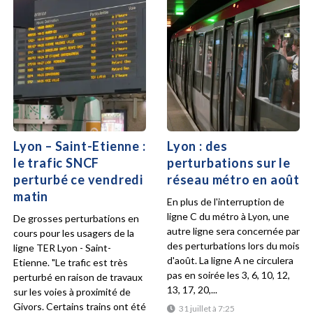
Lyon – Saint-Etienne :
Lyon : des
le trafic SNCF
perturbations sur le
perturbé ce vendredi
réseau métro en août
matin
En plus de l'interruption de
ligne C du métro à Lyon, une
De grosses perturbations en
autre ligne sera concernée par
cours pour les usagers de la
des perturbations lors du mois
ligne TER Lyon - Saint-
d'août. La ligne A ne circulera
Etienne. "Le trafic est très
pas en soirée les 3, 6, 10, 12,
perturbé en raison de travaux
13, 17, 20,...
sur les voies à proximité de
Givors. Certains trains ont été
31 juillet à 7:25