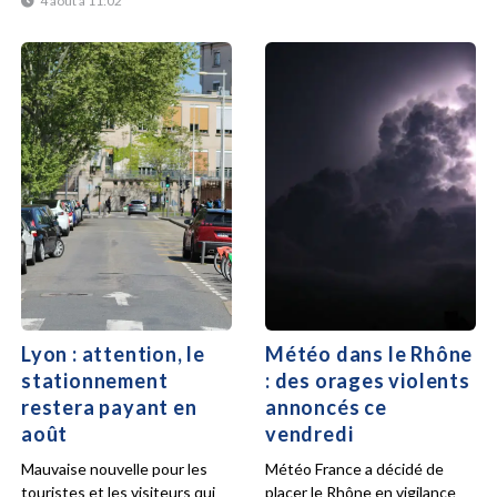
4 août à 11:02
Lyon : attention, le
Météo dans le Rhône
stationnement
: des orages violents
restera payant en
annoncés ce
août
vendredi
Mauvaise nouvelle pour les
Météo France a décidé de
touristes et les visiteurs qui
placer le Rhône en vigilance