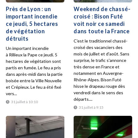
Près de Lyon : un
Weekend de chassé-
important incendie
croisé : Bison Futé
ce jeudi, 5 hectares
voit noir ce samedi
de végétation
dans toute la France
détruits
C'est le traditionnel chassé-
croisé des vacanciers des
Un important incendie
mois de juillet et d'août. Sans
à Rillieux la Pape ce jeudi. 5
surprise, le trafic s'annonce
hectares de végétation sont
très dense en France et
partis en fumée. Le feu a pris
notamment en Auvergne-
dans après-midi dans la partie
Rhône-Alpes. Bison Futé
boisée entre la Ville Nouvelle
hisse le drapeau rouge dès
et Crépieux. Le feu a été fixé
vendredi dans le sens des
vers...
départs....
31 juillet à 10:10
31 juillet à 9:15