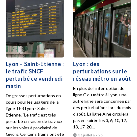
Lyon – Saint-Etienne :
Lyon : des
le trafic SNCF
perturbations sur le
perturbé ce vendredi
réseau métro en août
matin
En plus de l'interruption de
ligne C du métro à Lyon, une
De grosses perturbations en
autre ligne sera concernée par
cours pour les usagers de la
des perturbations lors du mois
ligne TER Lyon - Saint-
d'août. La ligne A ne circulera
Etienne. "Le trafic est très
pas en soirée les 3, 6, 10, 12,
perturbé en raison de travaux
13, 17, 20,...
sur les voies à proximité de
Givors. Certains trains ont été
31 juillet à 7:25