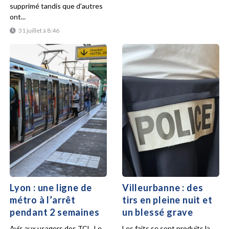
supprimé tandis que d'autres
ont...
31 juillet à 8:46
Lyon : une ligne de
Villeurbanne : des
métro à l’arrêt
tirs en pleine nuit et
pendant 2 semaines
un blessé grave
Avis aux usagers des TCL. Le
Les faits se sont produits la