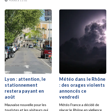
4 août à 11:02
Lyon : attention, le
Météo dans le Rhône
stationnement
: des orages violents
restera payant en
annoncés ce
août
vendredi
Mauvaise nouvelle pour les
Météo France a décidé de
touristes et les visiteurs qui
placer le Rhône en vigilance