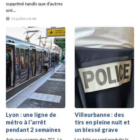
supprimé tandis que d'autres
ont...
31 juillet à 8:46
Lyon : une ligne de
Villeurbanne : des
métro à l’arrêt
tirs en pleine nuit et
pendant 2 semaines
un blessé grave
Avis aux usagers des TCL. Le
Les faits se sont produits la