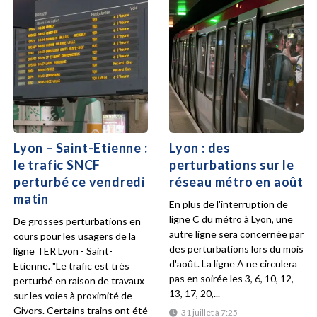
Lyon – Saint-Etienne :
Lyon : des
le trafic SNCF
perturbations sur le
perturbé ce vendredi
réseau métro en août
matin
En plus de l'interruption de
ligne C du métro à Lyon, une
De grosses perturbations en
autre ligne sera concernée par
cours pour les usagers de la
des perturbations lors du mois
ligne TER Lyon - Saint-
d'août. La ligne A ne circulera
Etienne. "Le trafic est très
pas en soirée les 3, 6, 10, 12,
perturbé en raison de travaux
13, 17, 20,...
sur les voies à proximité de
Givors. Certains trains ont été
31 juillet à 7:25