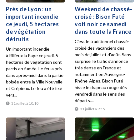
Près de Lyon : un
Weekend de chassé-
important incendie
croisé : Bison Futé
ce jeudi, 5 hectares
voit noir ce samedi
de végétation
dans toute la France
détruits
C'est le traditionnel chassé-
croisé des vacanciers des
Un important incendie
mois de juillet et d'août. Sans
à Rillieux la Pape ce jeudi. 5
surprise, le trafic s'annonce
hectares de végétation sont
très dense en France et
partis en fumée. Le feu a pris
notamment en Auvergne-
dans après-midi dans la partie
Rhône-Alpes. Bison Futé
boisée entre la Ville Nouvelle
hisse le drapeau rouge dès
et Crépieux. Le feu a été fixé
vendredi dans le sens des
vers...
départs....
31 juillet à 10:10
31 juillet à 9:15