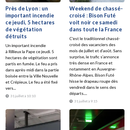
Près de Lyon : un
Weekend de chassé-
important incendie
croisé : Bison Futé
ce jeudi, 5 hectares
voit noir ce samedi
de végétation
dans toute la France
détruits
C'est le traditionnel chassé-
croisé des vacanciers des
Un important incendie
mois de juillet et d'août. Sans
à Rillieux la Pape ce jeudi. 5
surprise, le trafic s'annonce
hectares de végétation sont
très dense en France et
partis en fumée. Le feu a pris
notamment en Auvergne-
dans après-midi dans la partie
Rhône-Alpes. Bison Futé
boisée entre la Ville Nouvelle
hisse le drapeau rouge dès
et Crépieux. Le feu a été fixé
vendredi dans le sens des
vers...
départs....
31 juillet à 10:10
31 juillet à 9:15