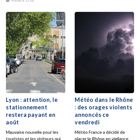
4 août à 11:02
Lyon : attention, le
Météo dans le Rhône
stationnement
: des orages violents
restera payant en
annoncés ce
août
vendredi
Mauvaise nouvelle pour les
Météo France a décidé de
touristes et les visiteurs qui
placer le Rhône en vigilance