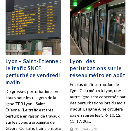
Lyon – Saint-Etienne :
Lyon : des
le trafic SNCF
perturbations sur le
perturbé ce vendredi
réseau métro en août
matin
En plus de l'interruption de
ligne C du métro à Lyon, une
De grosses perturbations en
autre ligne sera concernée par
cours pour les usagers de la
des perturbations lors du mois
ligne TER Lyon - Saint-
d'août. La ligne A ne circulera
Etienne. "Le trafic est très
pas en soirée les 3, 6, 10, 12,
perturbé en raison de travaux
13, 17, 20,...
sur les voies à proximité de
Givors. Certains trains ont été
31 juillet à 7:25