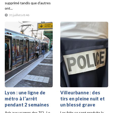
supprimé tandis que d'autres
ont...
31 juillet à 8:46
Lyon : une ligne de
Villeurbanne : des
métro à l’arrêt
tirs en pleine nuit et
pendant 2 semaines
un blessé grave
Avis aux usagers des TCL. Le
Les faits se sont produits la