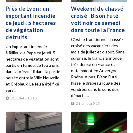
Près de Lyon : un
Weekend de chassé-
important incendie
croisé : Bison Futé
ce jeudi, 5 hectares
voit noir ce samedi
de végétation
dans toute la France
détruits
C'est le traditionnel chassé-
croisé des vacanciers des
Un important incendie
mois de juillet et d'août. Sans
à Rillieux la Pape ce jeudi. 5
surprise, le trafic s'annonce
hectares de végétation sont
très dense en France et
partis en fumée. Le feu a pris
notamment en Auvergne-
dans après-midi dans la partie
Rhône-Alpes. Bison Futé
boisée entre la Ville Nouvelle
hisse le drapeau rouge dès
et Crépieux. Le feu a été fixé
vendredi dans le sens des
vers...
départs....
31 juillet à 10:10
31 juillet à 9:15