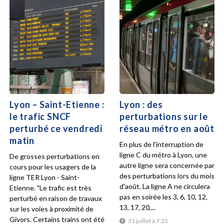
Lyon – Saint-Etienne :
Lyon : des
le trafic SNCF
perturbations sur le
perturbé ce vendredi
réseau métro en août
matin
En plus de l'interruption de
ligne C du métro à Lyon, une
De grosses perturbations en
autre ligne sera concernée par
cours pour les usagers de la
des perturbations lors du mois
ligne TER Lyon - Saint-
d'août. La ligne A ne circulera
Etienne. "Le trafic est très
pas en soirée les 3, 6, 10, 12,
perturbé en raison de travaux
13, 17, 20,...
sur les voies à proximité de
Givors. Certains trains ont été
31 juillet à 7:25