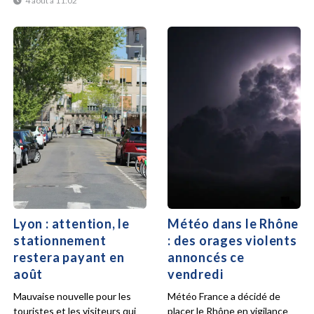
4 août à 11:02
Lyon : attention, le
Météo dans le Rhône
stationnement
: des orages violents
restera payant en
annoncés ce
août
vendredi
Mauvaise nouvelle pour les
Météo France a décidé de
touristes et les visiteurs qui
placer le Rhône en vigilance