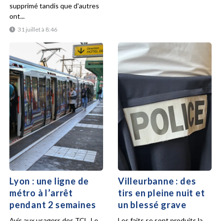
supprimé tandis que d'autres
ont...
31 juillet à 8:46
Lyon : une ligne de
Villeurbanne : des
métro à l’arrêt
tirs en pleine nuit et
pendant 2 semaines
un blessé grave
Avis aux usagers des TCL. Le
Les faits se sont produits la