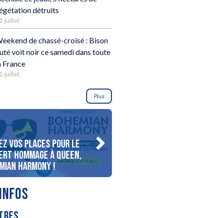
égétation détruits
1 juillet
eekend de chassé-croisé : Bison
uté voit noir ce samedi dans toute
a France
1 juillet
Plus
ez vos places pour le
Gagnez votre séjour pour 
ert Hommage à Queen,
personnes au bord du lac
mian Harmony !
d’Annecy !
INFOS
TRES