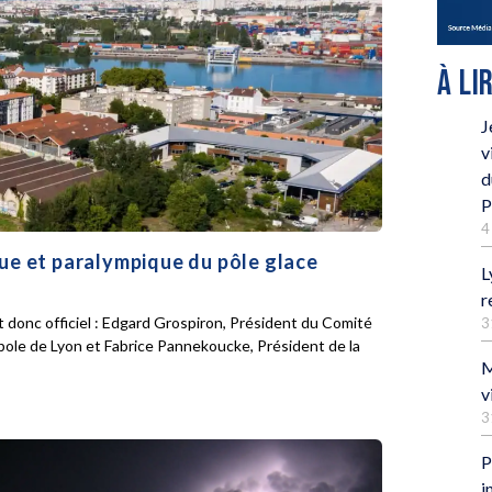
À LI
J
v
d
P
4
que et paralympique du pôle glace
L
r
 donc officiel : Edgard Grospiron, Président du Comité
3
pole de Lyon et Fabrice Pannekoucke, Président de la
M
v
3
P
i