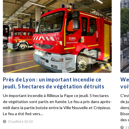
Près de Lyon : un important incendie ce
Wee
jeudi, 5 hectares de végétation détruits
voi
Un important incendie à Rillieux la Pape ce jeudi. 5 hectares
C'es
de végétation sont partis en fumée. Le feu a pris dans après-
de ju
midi dans la partie boisée entre la Ville Nouvelle et Crépieux.
dens
Le feu a été fixé vers...
Biso
des d
31 juillet à 10:10
31