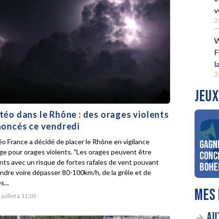
v
3
W
F
l
3
JEUX
éo dans le Rhône : des orages violents
oncés ce vendredi
o France a décidé de placer le Rhône en vigilance
Gagn
ge pour orages violents. "Les orages peuvent être
conc
ents avec un risque de fortes rafales de vent pouvant
Bohe
indre voire dépasser 80-100km/h, de la grêle et de
s...
MES 
 juillet à 11:05
AU