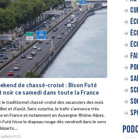
CU
ÉC
ÉC
ÉC
FA
PO
SA
kend de chassé-croisé : Bison Futé
SC
t noir ce samedi dans toute la France
SO
t le traditionnel chassé-croisé des vacanciers des mois
illet et d'août. Sans surprise, le trafic s'annonce très
SP
e en France et notamment en Auvergne-Rhône-Alpes.
n Futé hisse le drapeau rouge dès vendredi dans le sens
POD
éparts....
 juillet à 9:15