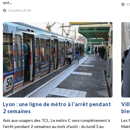
ont...
31
31 juillet à 8:46
Lyon : une ligne de métro à l’arrêt pendant
Vil
2 semaines
ble
Avis aux usagers des TCL. Le métro C sera complètement à
Les f
l'arrêt pendant 2 semaines au mois d'août : du lundi 3 au
Mair