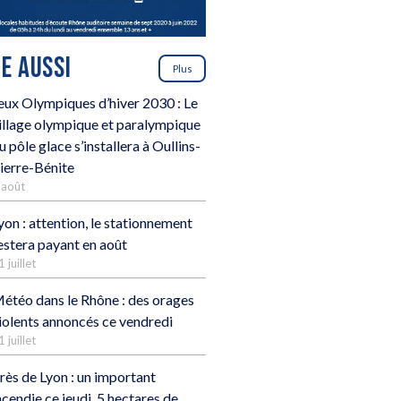
RE AUSSI
Plus
eux Olympiques d’hiver 2030 : Le
illage olympique et paralympique
u pôle glace s’installera à Oullins-
ierre-Bénite
 août
yon : attention, le stationnement
estera payant en août
1 juillet
étéo dans le Rhône : des orages
iolents annoncés ce vendredi
1 juillet
rès de Lyon : un important
ncendie ce jeudi, 5 hectares de