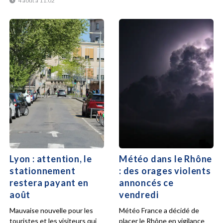
4 août à 11:02
Lyon : attention, le
Météo dans le Rhône
stationnement
: des orages violents
restera payant en
annoncés ce
août
vendredi
Mauvaise nouvelle pour les
Météo France a décidé de
touristes et les visiteurs qui
placer le Rhône en vigilance