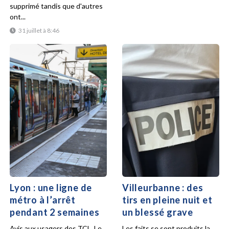
supprimé tandis que d'autres
ont...
31 juillet à 8:46
Lyon : une ligne de
Villeurbanne : des
métro à l’arrêt
tirs en pleine nuit et
pendant 2 semaines
un blessé grave
Avis aux usagers des TCL. Le
Les faits se sont produits la