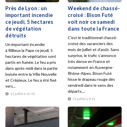
Près de Lyon : un
Weekend de chassé-
important incendie
croisé : Bison Futé
ce jeudi, 5 hectares
voit noir ce samedi
de végétation
dans toute la France
détruits
C'est le traditionnel chassé-
croisé des vacanciers des
Un important incendie
mois de juillet et d'août. Sans
à Rillieux la Pape ce jeudi. 5
surprise, le trafic s'annonce
hectares de végétation sont
très dense en France et
partis en fumée. Le feu a pris
notamment en Auvergne-
dans après-midi dans la partie
Rhône-Alpes. Bison Futé
boisée entre la Ville Nouvelle
hisse le drapeau rouge dès
et Crépieux. Le feu a été fixé
vendredi dans le sens des
vers...
départs....
31 juillet à 10:10
31 juillet à 9:15