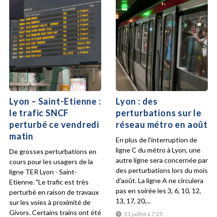
Lyon – Saint-Etienne :
Lyon : des
le trafic SNCF
perturbations sur le
perturbé ce vendredi
réseau métro en août
matin
En plus de l'interruption de
ligne C du métro à Lyon, une
De grosses perturbations en
autre ligne sera concernée par
cours pour les usagers de la
des perturbations lors du mois
ligne TER Lyon - Saint-
d'août. La ligne A ne circulera
Etienne. "Le trafic est très
pas en soirée les 3, 6, 10, 12,
perturbé en raison de travaux
13, 17, 20,...
sur les voies à proximité de
Givors. Certains trains ont été
31 juillet à 7:25