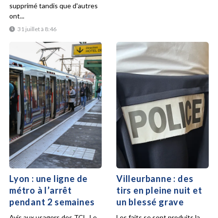
supprimé tandis que d'autres
ont...
31 juillet à 8:46
Lyon : une ligne de
Villeurbanne : des
métro à l’arrêt
tirs en pleine nuit et
pendant 2 semaines
un blessé grave
Avis aux usagers des TCL. Le
Les faits se sont produits la