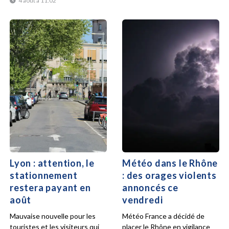
4 août à 11:02
Lyon : attention, le
Météo dans le Rhône
stationnement
: des orages violents
restera payant en
annoncés ce
août
vendredi
Mauvaise nouvelle pour les
Météo France a décidé de
touristes et les visiteurs qui
placer le Rhône en vigilance