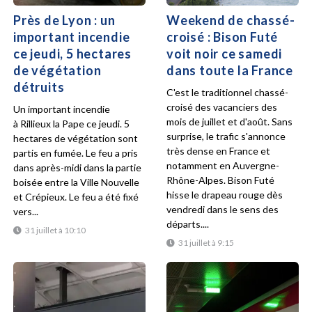
Près de Lyon : un
Weekend de chassé-
important incendie
croisé : Bison Futé
ce jeudi, 5 hectares
voit noir ce samedi
de végétation
dans toute la France
détruits
C'est le traditionnel chassé-
croisé des vacanciers des
Un important incendie
mois de juillet et d'août. Sans
à Rillieux la Pape ce jeudi. 5
surprise, le trafic s'annonce
hectares de végétation sont
très dense en France et
partis en fumée. Le feu a pris
notamment en Auvergne-
dans après-midi dans la partie
Rhône-Alpes. Bison Futé
boisée entre la Ville Nouvelle
hisse le drapeau rouge dès
et Crépieux. Le feu a été fixé
vendredi dans le sens des
vers...
départs....
31 juillet à 10:10
31 juillet à 9:15