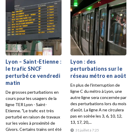
Lyon – Saint-Etienne :
Lyon : des
le trafic SNCF
perturbations sur le
perturbé ce vendredi
réseau métro en août
matin
En plus de l'interruption de
ligne C du métro à Lyon, une
De grosses perturbations en
autre ligne sera concernée par
cours pour les usagers de la
des perturbations lors du mois
ligne TER Lyon - Saint-
d'août. La ligne A ne circulera
Etienne. "Le trafic est très
pas en soirée les 3, 6, 10, 12,
perturbé en raison de travaux
13, 17, 20,...
sur les voies à proximité de
Givors. Certains trains ont été
31 juillet à 7:25