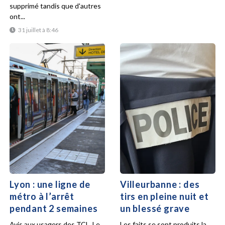
supprimé tandis que d'autres
ont...
31 juillet à 8:46
Lyon : une ligne de
Villeurbanne : des
métro à l’arrêt
tirs en pleine nuit et
pendant 2 semaines
un blessé grave
Avis aux usagers des TCL. Le
Les faits se sont produits la