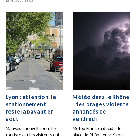
4 août à 11:02
Lyon : attention, le
Météo dans le Rhône
stationnement
: des orages violents
restera payant en
annoncés ce
août
vendredi
Mauvaise nouvelle pour les
Météo France a décidé de
touristes et les visiteurs qui
placer le Rhône en vigilance