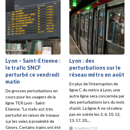
Lyon – Saint-Etienne :
Lyon : des
le trafic SNCF
perturbations sur le
perturbé ce vendredi
réseau métro en août
matin
En plus de l'interruption de
ligne C du métro à Lyon, une
De grosses perturbations en
autre ligne sera concernée par
cours pour les usagers de la
des perturbations lors du mois
ligne TER Lyon - Saint-
d'août. La ligne A ne circulera
Etienne. "Le trafic est très
pas en soirée les 3, 6, 10, 12,
perturbé en raison de travaux
13, 17, 20,...
sur les voies à proximité de
Givors. Certains trains ont été
31 juillet à 7:25