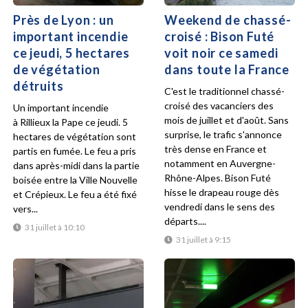
Près de Lyon : un
Weekend de chassé-
important incendie
croisé : Bison Futé
ce jeudi, 5 hectares
voit noir ce samedi
de végétation
dans toute la France
détruits
C'est le traditionnel chassé-
croisé des vacanciers des
Un important incendie
mois de juillet et d'août. Sans
à Rillieux la Pape ce jeudi. 5
surprise, le trafic s'annonce
hectares de végétation sont
très dense en France et
partis en fumée. Le feu a pris
notamment en Auvergne-
dans après-midi dans la partie
Rhône-Alpes. Bison Futé
boisée entre la Ville Nouvelle
hisse le drapeau rouge dès
et Crépieux. Le feu a été fixé
vendredi dans le sens des
vers...
départs....
31 juillet à 10:10
31 juillet à 9:15