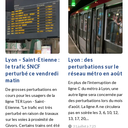
Lyon – Saint-Etienne :
Lyon : des
le trafic SNCF
perturbations sur le
perturbé ce vendredi
réseau métro en août
matin
En plus de l'interruption de
ligne C du métro à Lyon, une
De grosses perturbations en
autre ligne sera concernée par
cours pour les usagers de la
des perturbations lors du mois
ligne TER Lyon - Saint-
d'août. La ligne A ne circulera
Etienne. "Le trafic est très
pas en soirée les 3, 6, 10, 12,
perturbé en raison de travaux
13, 17, 20,...
sur les voies à proximité de
Givors. Certains trains ont été
31 juillet à 7:25