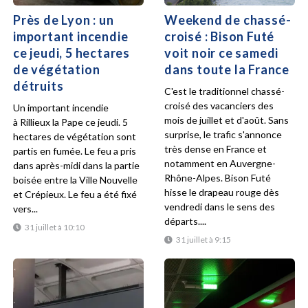
Près de Lyon : un
Weekend de chassé-
important incendie
croisé : Bison Futé
ce jeudi, 5 hectares
voit noir ce samedi
de végétation
dans toute la France
détruits
C'est le traditionnel chassé-
croisé des vacanciers des
Un important incendie
mois de juillet et d'août. Sans
à Rillieux la Pape ce jeudi. 5
surprise, le trafic s'annonce
hectares de végétation sont
très dense en France et
partis en fumée. Le feu a pris
notamment en Auvergne-
dans après-midi dans la partie
Rhône-Alpes. Bison Futé
boisée entre la Ville Nouvelle
hisse le drapeau rouge dès
et Crépieux. Le feu a été fixé
vendredi dans le sens des
vers...
départs....
31 juillet à 10:10
31 juillet à 9:15