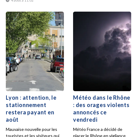
4 août à 11:02
Lyon : attention, le
Météo dans le Rhône
stationnement
: des orages violents
restera payant en
annoncés ce
août
vendredi
Mauvaise nouvelle pour les
Météo France a décidé de
touristes et les visiteurs qui
placer le Rhône en vigilance