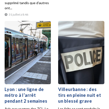
supprimé tandis que d'autres
ont...
31 juillet à 8:46
Lyon : une ligne de
Villeurbanne : des
métro à l’arrêt
tirs en pleine nuit et
pendant 2 semaines
un blessé grave
Avis aux usagers des TCL. Le
Les faits se sont produits la