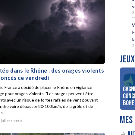
v
3
W
F
l
3
JEUX
éo dans le Rhône : des orages violents
oncés ce vendredi
o France a décidé de placer le Rhône en vigilance
Gagn
ge pour orages violents. "Les orages peuvent être
conc
ents avec un risque de fortes rafales de vent pouvant
Bohe
indre voire dépasser 80-100km/h, de la grêle et de
s...
MES 
 juillet à 11:05
AU