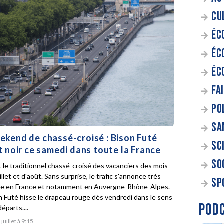
CU
ÉC
ÉC
ÉC
FA
PO
SA
kend de chassé-croisé : Bison Futé
SC
t noir ce samedi dans toute la France
SO
t le traditionnel chassé-croisé des vacanciers des mois
illet et d'août. Sans surprise, le trafic s'annonce très
SP
e en France et notamment en Auvergne-Rhône-Alpes.
n Futé hisse le drapeau rouge dès vendredi dans le sens
POD
éparts....
 juillet à 9:15