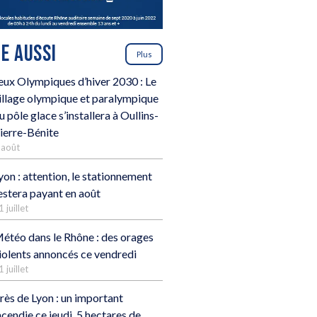
RE AUSSI
Plus
eux Olympiques d’hiver 2030 : Le
illage olympique et paralympique
u pôle glace s’installera à Oullins-
ierre-Bénite
 août
yon : attention, le stationnement
estera payant en août
1 juillet
étéo dans le Rhône : des orages
iolents annoncés ce vendredi
1 juillet
rès de Lyon : un important
ncendie ce jeudi, 5 hectares de