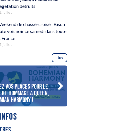
égétation détruits
1 juillet
eekend de chassé-croisé : Bison
uté voit noir ce samedi dans toute
a France
1 juillet
Plus
ez vos places pour le
Gagnez votre séjour pour 
ert Hommage à Queen,
personnes au bord du lac
mian Harmony !
d’Annecy !
INFOS
TRES