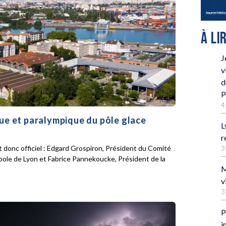
À LI
J
v
d
P
4
que et paralympique du pôle glace
L
r
 donc officiel : Edgard Grospiron, Président du Comité
3
pole de Lyon et Fabrice Pannekoucke, Président de la
M
v
3
P
i