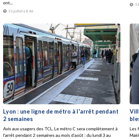
ont...
31
31 juillet à 8:46
Lyon : une ligne de métro à l’arrêt pendant
Vil
2 semaines
ble
Avis aux usagers des TCL. Le métro C sera complètement à
Les f
l'arrêt pendant 2 semaines au mois d'août : du lundi 3 au
Mair