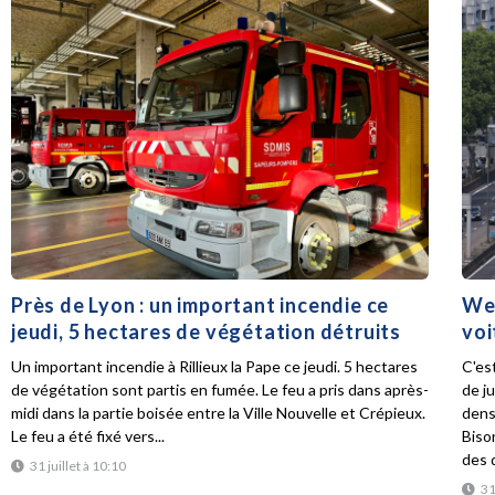
Près de Lyon : un important incendie ce
Wee
jeudi, 5 hectares de végétation détruits
voi
Un important incendie à Rillieux la Pape ce jeudi. 5 hectares
C'es
de végétation sont partis en fumée. Le feu a pris dans après-
de ju
midi dans la partie boisée entre la Ville Nouvelle et Crépieux.
dens
Le feu a été fixé vers...
Biso
des d
31 juillet à 10:10
31