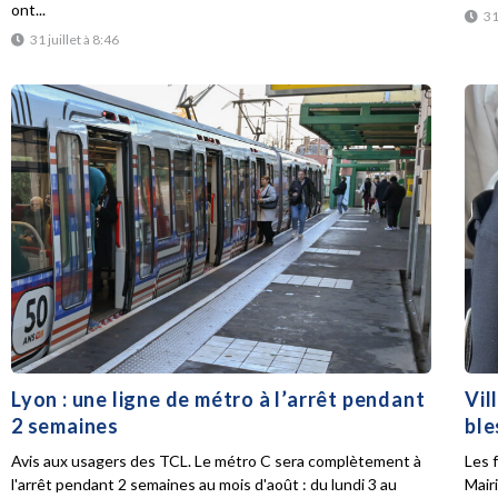
ont...
31
31 juillet à 8:46
Lyon : une ligne de métro à l’arrêt pendant
Vil
2 semaines
ble
Avis aux usagers des TCL. Le métro C sera complètement à
Les f
l'arrêt pendant 2 semaines au mois d'août : du lundi 3 au
Mair