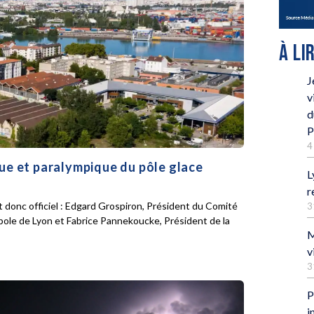
À LI
J
v
d
P
4
que et paralympique du pôle glace
L
r
 donc officiel : Edgard Grospiron, Président du Comité
3
pole de Lyon et Fabrice Pannekoucke, Président de la
M
v
3
P
i