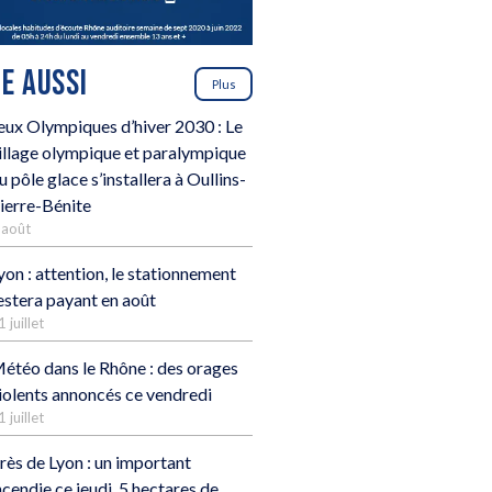
RE AUSSI
Plus
eux Olympiques d’hiver 2030 : Le
illage olympique et paralympique
u pôle glace s’installera à Oullins-
ierre-Bénite
 août
yon : attention, le stationnement
estera payant en août
1 juillet
étéo dans le Rhône : des orages
iolents annoncés ce vendredi
1 juillet
rès de Lyon : un important
ncendie ce jeudi, 5 hectares de