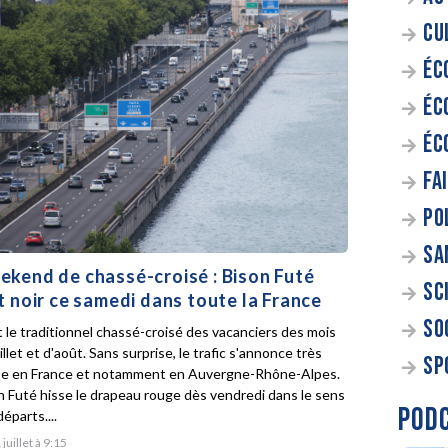
CU
ÉC
ÉC
ÉC
FA
PO
SA
kend de chassé-croisé : Bison Futé
SC
t noir ce samedi dans toute la France
SO
t le traditionnel chassé-croisé des vacanciers des mois
illet et d'août. Sans surprise, le trafic s'annonce très
SP
e en France et notamment en Auvergne-Rhône-Alpes.
n Futé hisse le drapeau rouge dès vendredi dans le sens
POD
éparts....
 juillet à 9:15