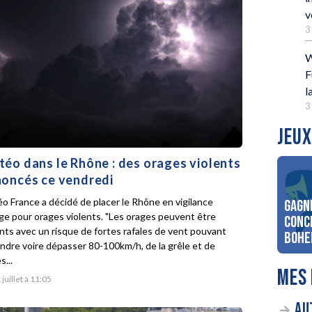
v
3
W
F
l
3
JEUX
éo dans le Rhône : des orages violents
oncés ce vendredi
o France a décidé de placer le Rhône en vigilance
Gagn
ge pour orages violents. "Les orages peuvent être
conc
ents avec un risque de fortes rafales de vent pouvant
Bohe
indre voire dépasser 80-100km/h, de la grêle et de
s...
MES 
 juillet à 11:05
AU