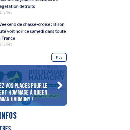
égétation détruits
1 juillet
eekend de chassé-croisé : Bison
uté voit noir ce samedi dans toute
a France
1 juillet
Plus
ez vos places pour le
Gagnez votre séjour pour 
ert Hommage à Queen,
personnes au bord du lac
mian Harmony !
d’Annecy !
INFOS
TRES