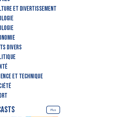
LTURE ET DIVERTISSEMENT
OLOGIE
OLOGIE
ONOMIE
ITS DIVERS
LITIQUE
NTÉ
IENCE ET TECHNIQUE
CIÉTÉ
ORT
CASTS
Plus