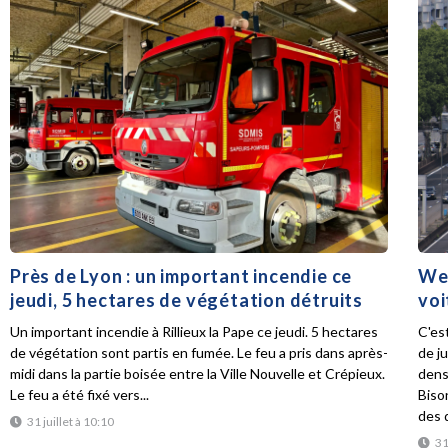
Près de Lyon : un important incendie ce
Wee
jeudi, 5 hectares de végétation détruits
voi
Un important incendie à Rillieux la Pape ce jeudi. 5 hectares
C'es
de végétation sont partis en fumée. Le feu a pris dans après-
de ju
midi dans la partie boisée entre la Ville Nouvelle et Crépieux.
dens
Le feu a été fixé vers...
Biso
des d
31 juillet à 10:10
31