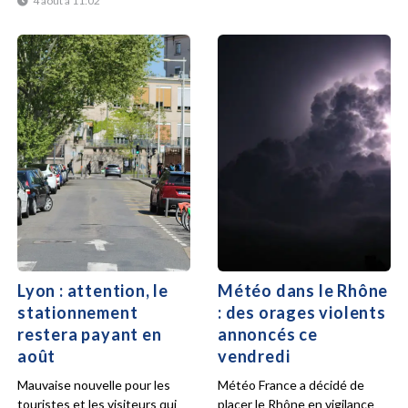
4 août à 11:02
Lyon : attention, le
Météo dans le Rhône
stationnement
: des orages violents
restera payant en
annoncés ce
août
vendredi
Mauvaise nouvelle pour les
Météo France a décidé de
touristes et les visiteurs qui
placer le Rhône en vigilance