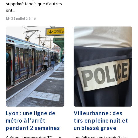
supprimé tandis que d'autres
ont...
31 juillet à 8:46
Lyon : une ligne de
Villeurbanne : des
métro à l’arrêt
tirs en pleine nuit et
pendant 2 semaines
un blessé grave
Avis aux usagers des TCL. Le
Les faits se sont produits la