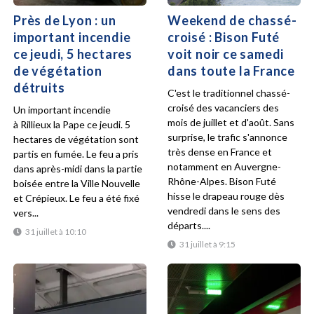
Près de Lyon : un
Weekend de chassé-
important incendie
croisé : Bison Futé
ce jeudi, 5 hectares
voit noir ce samedi
de végétation
dans toute la France
détruits
C'est le traditionnel chassé-
croisé des vacanciers des
Un important incendie
mois de juillet et d'août. Sans
à Rillieux la Pape ce jeudi. 5
surprise, le trafic s'annonce
hectares de végétation sont
très dense en France et
partis en fumée. Le feu a pris
notamment en Auvergne-
dans après-midi dans la partie
Rhône-Alpes. Bison Futé
boisée entre la Ville Nouvelle
hisse le drapeau rouge dès
et Crépieux. Le feu a été fixé
vendredi dans le sens des
vers...
départs....
31 juillet à 10:10
31 juillet à 9:15