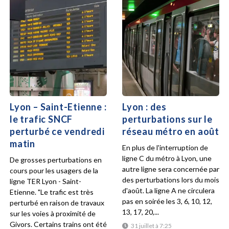
Lyon – Saint-Etienne :
Lyon : des
le trafic SNCF
perturbations sur le
perturbé ce vendredi
réseau métro en août
matin
En plus de l'interruption de
ligne C du métro à Lyon, une
De grosses perturbations en
autre ligne sera concernée par
cours pour les usagers de la
des perturbations lors du mois
ligne TER Lyon - Saint-
d'août. La ligne A ne circulera
Etienne. "Le trafic est très
pas en soirée les 3, 6, 10, 12,
perturbé en raison de travaux
13, 17, 20,...
sur les voies à proximité de
Givors. Certains trains ont été
31 juillet à 7:25