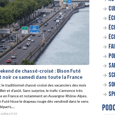
CU
ÉC
ÉC
ÉC
FA
PO
SA
kend de chassé-croisé : Bison Futé
SC
t noir ce samedi dans toute la France
SO
t le traditionnel chassé-croisé des vacanciers des mois
illet et d'août. Sans surprise, le trafic s'annonce très
SP
e en France et notamment en Auvergne-Rhône-Alpes.
n Futé hisse le drapeau rouge dès vendredi dans le sens
POD
éparts....
 juillet à 9:15