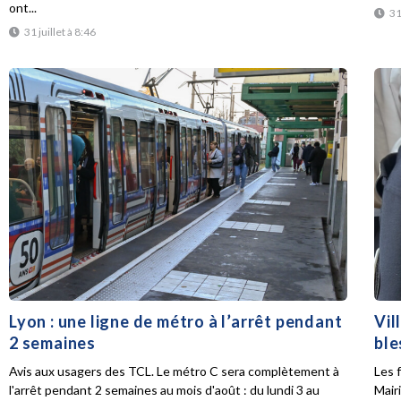
ont...
31
31 juillet à 8:46
Lyon : une ligne de métro à l’arrêt pendant
Vil
2 semaines
ble
Avis aux usagers des TCL. Le métro C sera complètement à
Les f
l'arrêt pendant 2 semaines au mois d'août : du lundi 3 au
Mair