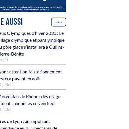
RE AUSSI
Plus
eux Olympiques d’hiver 2030 : Le
illage olympique et paralympique
u pôle glace s’installera à Oullins-
ierre-Bénite
 août
yon : attention, le stationnement
estera payant en août
1 juillet
étéo dans le Rhône : des orages
iolents annoncés ce vendredi
1 juillet
rès de Lyon : un important
ncendie ce jeudi, 5 hectares de