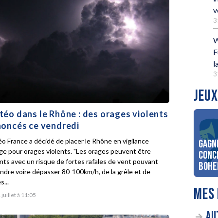
v
3
W
F
l
3
JEUX
éo dans le Rhône : des orages violents
oncés ce vendredi
o France a décidé de placer le Rhône en vigilance
Gagn
ge pour orages violents. "Les orages peuvent être
conc
ents avec un risque de fortes rafales de vent pouvant
Bohe
indre voire dépasser 80-100km/h, de la grêle et de
s...
MES 
 juillet à 11:05
AU