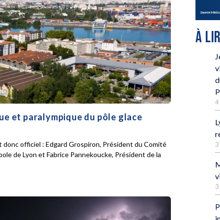
À LI
J
v
d
P
4
que et paralympique du pôle glace
L
r
 donc officiel : Edgard Grospiron, Président du Comité
3
pole de Lyon et Fabrice Pannekoucke, Président de la
M
v
3
P
i