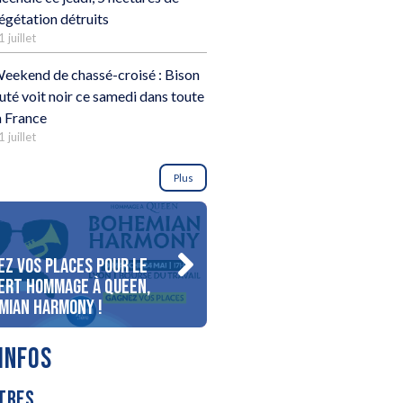
égétation détruits
1 juillet
eekend de chassé-croisé : Bison
uté voit noir ce samedi dans toute
a France
1 juillet
Plus
ez vos places pour le
Gagnez votre séjour pour 
ert Hommage à Queen,
personnes au bord du lac
mian Harmony !
d’Annecy !
INFOS
TRES