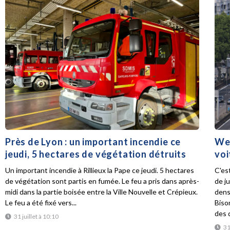
Près de Lyon : un important incendie ce
Wee
jeudi, 5 hectares de végétation détruits
voi
Un important incendie à Rillieux la Pape ce jeudi. 5 hectares
C'es
de végétation sont partis en fumée. Le feu a pris dans après-
de ju
midi dans la partie boisée entre la Ville Nouvelle et Crépieux.
dens
Le feu a été fixé vers...
Biso
des d
31 juillet à 10:10
31