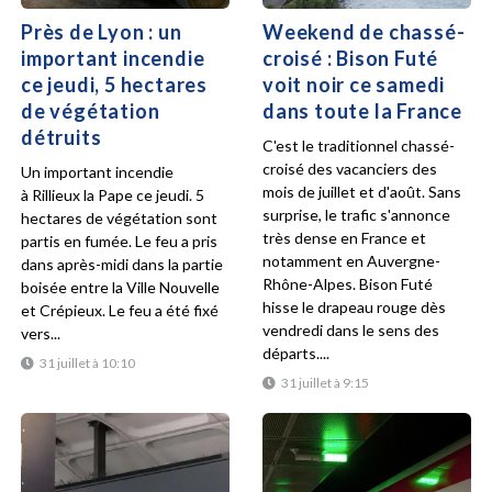
Près de Lyon : un
Weekend de chassé-
important incendie
croisé : Bison Futé
ce jeudi, 5 hectares
voit noir ce samedi
de végétation
dans toute la France
détruits
C'est le traditionnel chassé-
croisé des vacanciers des
Un important incendie
mois de juillet et d'août. Sans
à Rillieux la Pape ce jeudi. 5
surprise, le trafic s'annonce
hectares de végétation sont
très dense en France et
partis en fumée. Le feu a pris
notamment en Auvergne-
dans après-midi dans la partie
Rhône-Alpes. Bison Futé
boisée entre la Ville Nouvelle
hisse le drapeau rouge dès
et Crépieux. Le feu a été fixé
vendredi dans le sens des
vers...
départs....
31 juillet à 10:10
31 juillet à 9:15