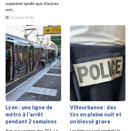
supprimé tandis que d'autres
ont...
31 juillet à 8:46
Lyon : une ligne de
Villeurbanne : des
métro à l’arrêt
tirs en pleine nuit et
pendant 2 semaines
un blessé grave
Avis aux usagers des TCL. Le
Les faits se sont produits la