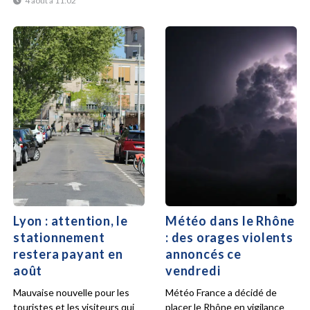
4 août à 11:02
Lyon : attention, le
Météo dans le Rhône
stationnement
: des orages violents
restera payant en
annoncés ce
août
vendredi
Mauvaise nouvelle pour les
Météo France a décidé de
touristes et les visiteurs qui
placer le Rhône en vigilance