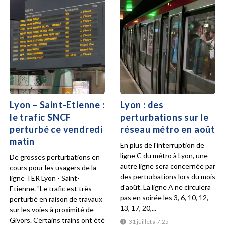
Lyon – Saint-Etienne :
Lyon : des
le trafic SNCF
perturbations sur le
perturbé ce vendredi
réseau métro en août
matin
En plus de l'interruption de
ligne C du métro à Lyon, une
De grosses perturbations en
autre ligne sera concernée par
cours pour les usagers de la
des perturbations lors du mois
ligne TER Lyon - Saint-
d'août. La ligne A ne circulera
Etienne. "Le trafic est très
pas en soirée les 3, 6, 10, 12,
perturbé en raison de travaux
13, 17, 20,...
sur les voies à proximité de
Givors. Certains trains ont été
31 juillet à 7:25