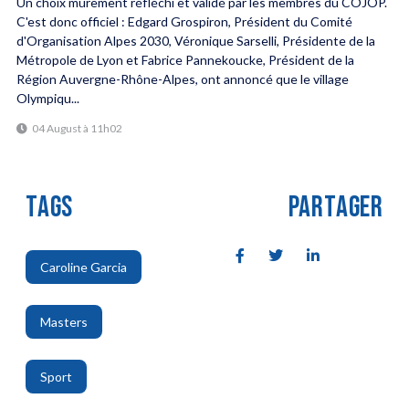
Un choix mûrement réfléchi et validé par les membres du COJOP.
C'est donc officiel : Edgard Grospiron, Président du Comité
d'Organisation Alpes 2030, Véronique Sarselli, Présidente de la
Métropole de Lyon et Fabrice Pannekoucke, Président de la
Région Auvergne-Rhône-Alpes, ont annoncé que le village
Olympiqu...
04 August à 11h02
TAGS
PARTAGER
Caroline Garcia
,
Masters
,
Sport
,