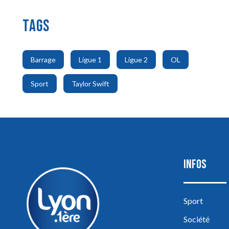
TAGS
,
,
,
,
Barrage
Ligue 1
Ligue 2
OL
,
Sport
Taylor Swift
INFOS
Sport
Société