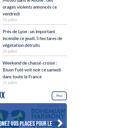
orages violents annoncés ce
vendredi
31 juillet
Près de Lyon : un important
incendie ce jeudi, 5 hectares de
végétation détruits
31 juillet
Weekend de chassé-croisé :
Bison Futé voit noir ce samedi
dans toute la France
31 juillet
UX
Plus
gnez vos places pour le
Gagnez votre séjour pour