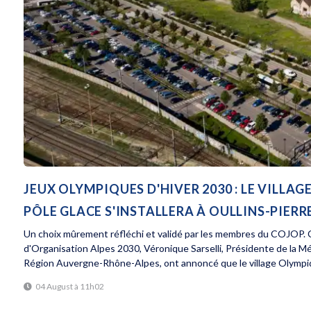
JEUX OLYMPIQUES D'HIVER 2030 : LE VILL
PÔLE GLACE S'INSTALLERA À OULLINS-PIERR
Un choix mûrement réfléchi et validé par les membres du COJOP. C
d'Organisation Alpes 2030, Véronique Sarselli, Présidente de la M
Région Auvergne-Rhône-Alpes, ont annoncé que le village Olympiq
04 August à 11h02