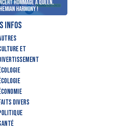
ncert Hommage à Queen,
personnes au bord du lac
hemian Harmony !
d’Annecy !
S INFOS
AUTRES
CULTURE ET
DIVERTISSEMENT
ÉCOLOGIE
ÉCOLOGIE
ÉCONOMIE
FAITS DIVERS
POLITIQUE
SANTÉ