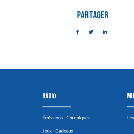
PARTAGER
RADIO
MU
Émissions - Chroniques
Les
Jeux - Cadeaux