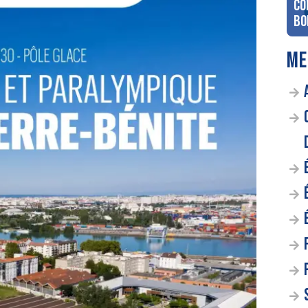
co
Bo
ME