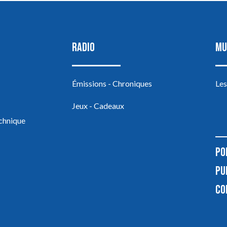
RADIO
MU
Émissions - Chroniques
Les
Jeux - Cadeaux
echnique
PO
PU
CO