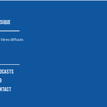
SIQUE
 titres diffusés
DCASTS
B
NTACT