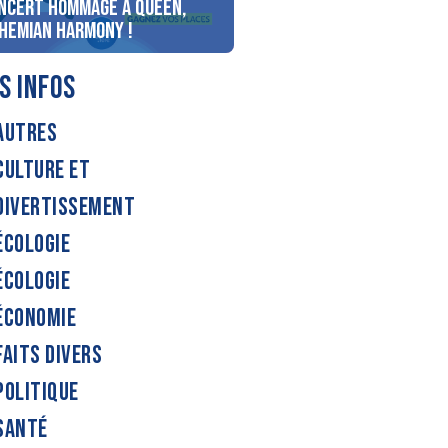
ncert Hommage à Queen,
personnes au bord du lac
hemian Harmony !
d’Annecy !
S INFOS
AUTRES
CULTURE ET
DIVERTISSEMENT
ÉCOLOGIE
ÉCOLOGIE
ÉCONOMIE
FAITS DIVERS
POLITIQUE
SANTÉ