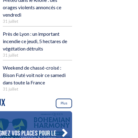
orages violents annoncés ce
vendredi
31 juillet
Près de Lyon : un important
incendie ce jeudi, 5 hectares de
végétation détruits
31 juillet
Weekend de chassé-croisé :
Bison Futé voit noir ce samedi
dans toute la France
31 juillet
UX
Plus
gnez vos places pour le
Gagnez votre séjour pour