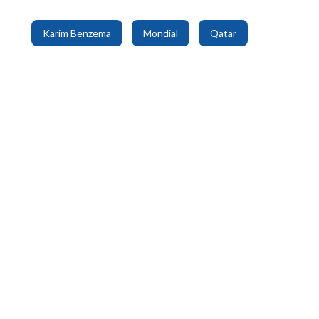
,
,
Karim Benzema
Mondial
Qatar