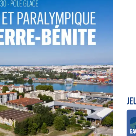
JE
Ga