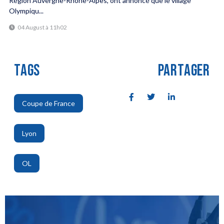
Région Auvergne-Rhône-Alpes, ont annoncé que le village
Olympiqu...
04 August à 11h02
TAGS
PARTAGER
Coupe de France
,
Lyon
,
OL