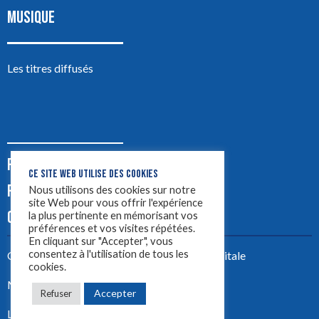
MUSIQUE
Les titres diffusés
PODCASTS
CE SITE WEB UTILISE DES COOKIES
PUB
Nous utilisons des cookies sur notre
site Web pour vous offrir l'expérience
CONTACT
la plus pertinente en mémorisant vos
préférences et vos visites répétées.
En cliquant sur "Accepter", vous
consentez à l'utilisation de tous les
Créez votre site avec
Yellowtie – Agence Digitale
cookies.
Mentions légales
Accepter
Refuser
LYON 1ère 2023 ©