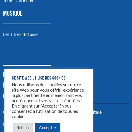
Jeux - Cadeaux
MUSIQUE
Les titres diffusés
PODCASTS
CE SITE WEB UTILISE DES COOKIES
PUB
Nous utilisons des cookies sur notre
site Web pour vous offrir l'expérience
CONTACT
la plus pertinente en mémorisant vos
préférences et vos visites répétées.
En cliquant sur "Accepter", vous
consentez à l'utilisation de tous les
Créez votre site avec
Yellowtie – Agence Digitale
cookies.
Mentions légales
Accepter
Refuser