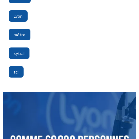
,
Lyon
,
métro
,
sytral
,
tcl