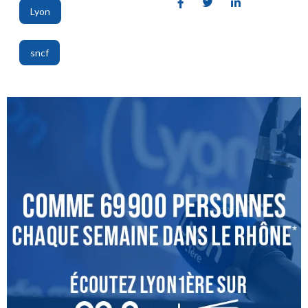
Lyon
,
sncf