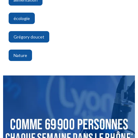
,
écologie
,
Grégory doucet
,
Nature