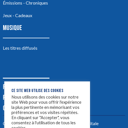
Émissions - Chroniques
Jeux - Cadeaux
MUSIQUE
Les titres diffusés
PODCASTS
CE SITE WEB UTILISE DES COOKIES
PUB
Nous utilisons des cookies sur notre
site Web pour vous offrir l'expérience
CONTACT
la plus pertinente en mémorisant vos
préférences et vos visites répétées.
En cliquant sur "Accepter", vous
consentez à l'utilisation de tous les
Créez votre site avec
Yellowtie – Agence Digitale
cookies.