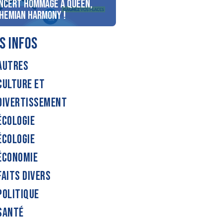
ncert Hommage à Queen,
personnes au bord du lac
hemian Harmony !
d’Annecy !
S INFOS
AUTRES
CULTURE ET
DIVERTISSEMENT
ÉCOLOGIE
ÉCOLOGIE
ÉCONOMIE
FAITS DIVERS
POLITIQUE
SANTÉ