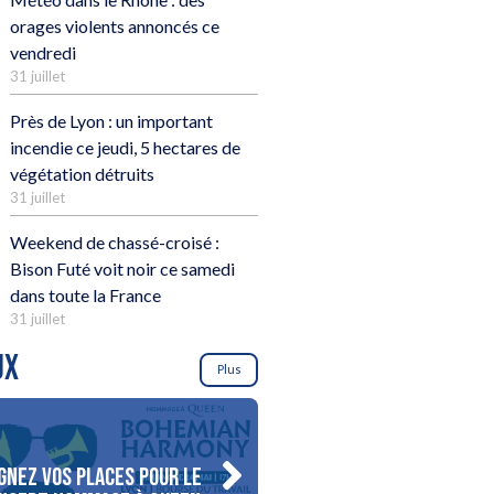
orages violents annoncés ce
vendredi
31 juillet
Près de Lyon : un important
incendie ce jeudi, 5 hectares de
végétation détruits
31 juillet
Weekend de chassé-croisé :
Bison Futé voit noir ce samedi
dans toute la France
31 juillet
UX
Plus
gnez vos places pour le
Gagnez votre séjour pour