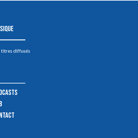
SIQUE
 titres diffusés
DCASTS
B
NTACT