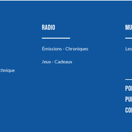
RADIO
MU
Émissions - Chroniques
Les
Jeux - Cadeaux
echnique
PO
PU
CO