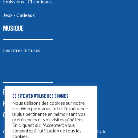
Émissions - Chroniques
Jeux - Cadeaux
MUSIQUE
Les titres diffusés
PODCASTS
CE SITE WEB UTILISE DES COOKIES
PUB
Nous utilisons des cookies sur notre
site Web pour vous offrir l'expérience
CONTACT
la plus pertinente en mémorisant vos
préférences et vos visites répétées.
En cliquant sur "Accepter", vous
consentez à l'utilisation de tous les
Créez votre site avec
Yellowtie – Agence Digitale
cookies.