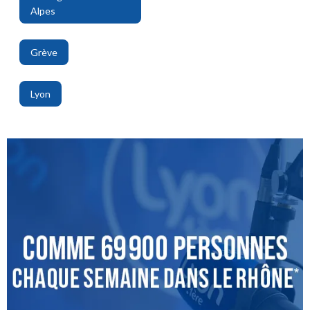
Alpes
,
Grève
,
Lyon