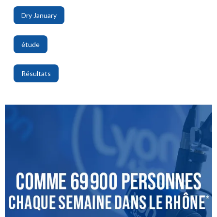
Dry January
,
étude
,
Résultats