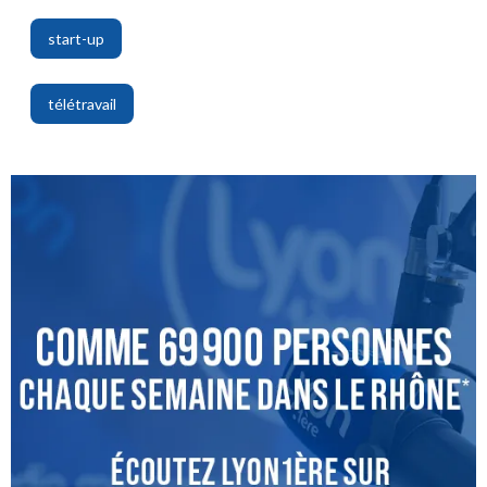
start-up
,
télétravail