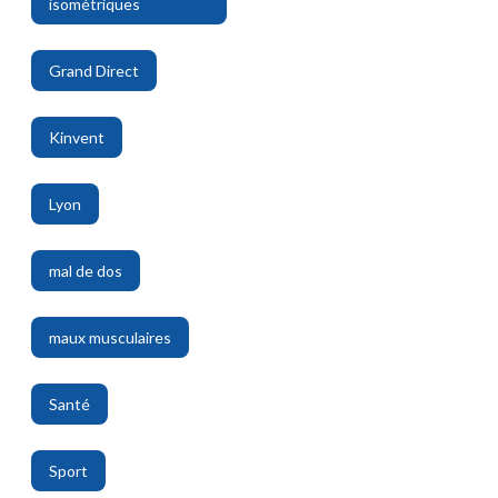
isométriques
,
Grand Direct
,
Kinvent
,
Lyon
,
mal de dos
,
maux musculaires
,
Santé
,
Sport
,