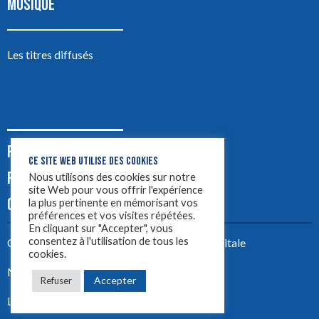
MUSIQUE
Les titres diffusés
PODCASTS
CE SITE WEB UTILISE DES COOKIES
PUB
Nous utilisons des cookies sur notre
site Web pour vous offrir l'expérience
CONTACT
la plus pertinente en mémorisant vos
préférences et vos visites répétées.
En cliquant sur "Accepter", vous
consentez à l'utilisation de tous les
Créez votre site avec
Yellowtie – Agence Digitale
cookies.
Mentions légales
Accepter
Refuser
LYON 1ère 2023 ©