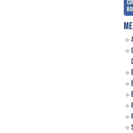
co
Bo
ME