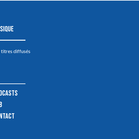
SIQUE
 titres diffusés
DCASTS
B
NTACT