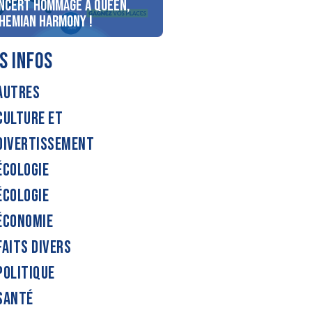
ncert Hommage à Queen,
personnes au bord du lac
hemian Harmony !
d’Annecy !
S INFOS
AUTRES
CULTURE ET
DIVERTISSEMENT
ÉCOLOGIE
ÉCOLOGIE
ÉCONOMIE
FAITS DIVERS
POLITIQUE
SANTÉ