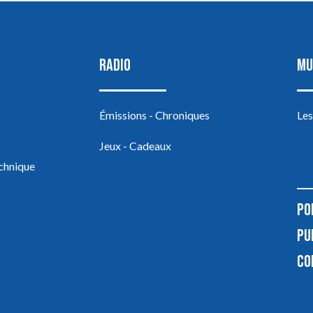
RADIO
MU
Émissions - Chroniques
Les
Jeux - Cadeaux
echnique
PO
PU
CO