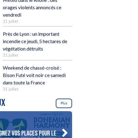
orages violents annoncés ce
vendredi
31 juillet
Près de Lyon : un important
incendie ce jeudi, 5 hectares de
végétation détruits
31 juillet
Weekend de chassé-croisé :
Bison Futé voit noir ce samedi
dans toute la France
31 juillet
UX
Plus
gnez vos places pour le
Gagnez votre séjour pour