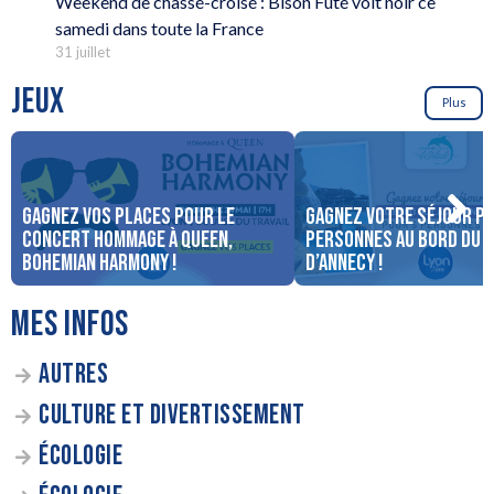
Weekend de chassé-croisé : Bison Futé voit noir ce
samedi dans toute la France
31 juillet
JEUX
Plus
Gagnez vos places pour le
Gagnez votre séjour po
concert Hommage à Queen,
personnes au bord du 
Bohemian Harmony !
d’Annecy !
MES INFOS
AUTRES
CULTURE ET DIVERTISSEMENT
ÉCOLOGIE