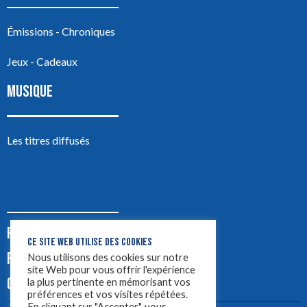
Émissions - Chroniques
Jeux - Cadeaux
MUSIQUE
Les titres diffusés
PODCASTS
CE SITE WEB UTILISE DES COOKIES
PUB
Nous utilisons des cookies sur notre
site Web pour vous offrir l'expérience
CONTACT
la plus pertinente en mémorisant vos
préférences et vos visites répétées.
En cliquant sur "Accepter", vous