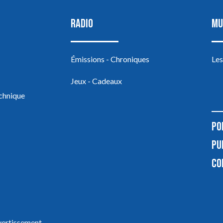
RADIO
MU
Émissions - Chroniques
Les
Jeux - Cadeaux
echnique
PO
PU
CO
ivertissement