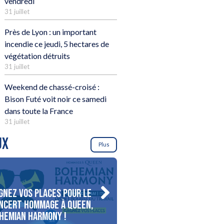
vendredi
31 juillet
Près de Lyon : un important
incendie ce jeudi, 5 hectares de
végétation détruits
31 juillet
Weekend de chassé-croisé :
Bison Futé voit noir ce samedi
dans toute la France
31 juillet
UX
Plus
gnez vos places pour le
Gagnez votre séjour pour
ncert Hommage à Queen,
personnes au bord du lac
hemian Harmony !
d’Annecy !