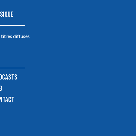
SIQUE
 titres diffusés
DCASTS
B
NTACT