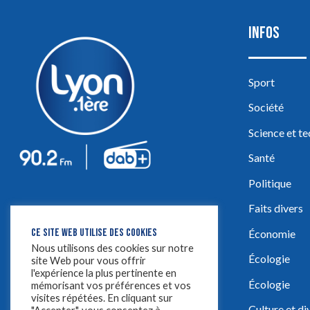
INFOS
Sport
Société
Science et t
Santé
Politique
Faits divers
CE SITE WEB UTILISE DES COOKIES
Économie
Nous utilisons des cookies sur notre
Écologie
site Web pour vous offrir
l'expérience la plus pertinente en
Écologie
mémorisant vos préférences et vos
visites répétées. En cliquant sur
Culture et d