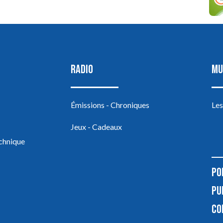
RADIO
MU
Émissions - Chroniques
Les
Jeux - Cadeaux
echnique
PO
PU
CO