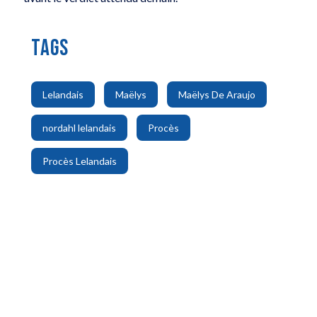
TAGS
,
,
,
Lelandais
Maëlys
Maëlys De Araujo
,
,
nordahl lelandais
Procès
Procès Lelandais