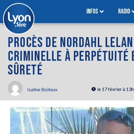
INFOS
RADIO
PROCÈS DE NORDAHL LELAND
CRIMINELLE À PERPÉTUITÉ 
SÛRETÉ
le
17 février à 13
Isaline Boiteux