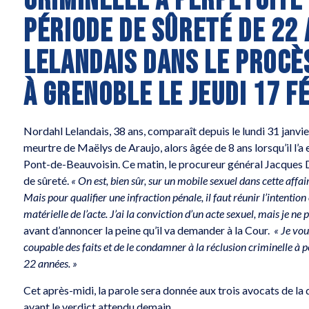
CRIMINELLE À PERPÉTUITÉ
PÉRIODE DE SÛRETÉ DE 22
LELANDAIS DANS LE PROCÈS
À GRENOBLE LE JEUDI 17 F
Nordahl Lelandais, 38 ans, comparaît depuis le lundi 31 janvier
meurtre de Maëlys de Araujo, alors âgée de 8 ans lorsqu’il l’a
Pont-de-Beauvoisin. Ce matin, le procureur général Jacques D
de sûreté.
« On est, bien sûr, sur un mobile sexuel dans cette aff
Mais pour qualifier une infraction pénale, il faut réunir l’intention
matérielle de l’acte. J’ai la conviction d’un acte sexuel, mais je ne
avant d’annoncer la peine qu’il va demander à la Cour.
« Je vo
coupable des faits et de le condamner à la réclusion criminelle à pe
22 années. »
Cet après-midi, la parole sera donnée aux trois avocats de 
avant le verdict attendu demain.