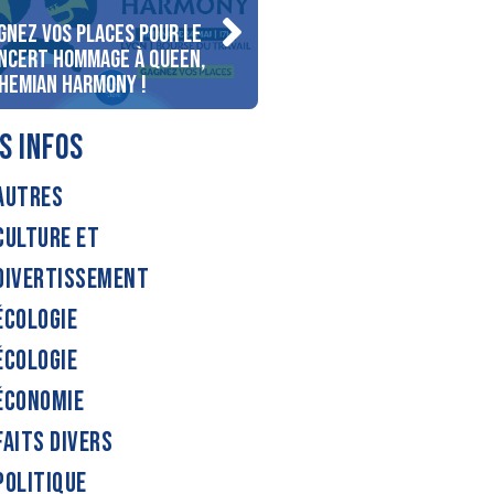
gnez vos places pour le
Gagnez votre séjour pour
ncert Hommage à Queen,
personnes au bord du lac
hemian Harmony !
d’Annecy !
S INFOS
AUTRES
CULTURE ET
DIVERTISSEMENT
ÉCOLOGIE
ÉCOLOGIE
ÉCONOMIE
FAITS DIVERS
POLITIQUE