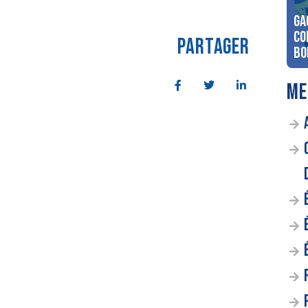
Ga
co
PARTAGER
Bo
ME