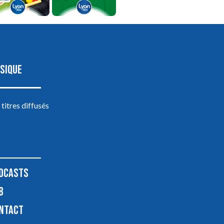
SIQUE
 titres diffusés
DCASTS
B
NTACT