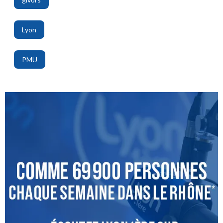
,
Lyon
,
PMU