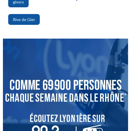
givors
,
Rive de Gier