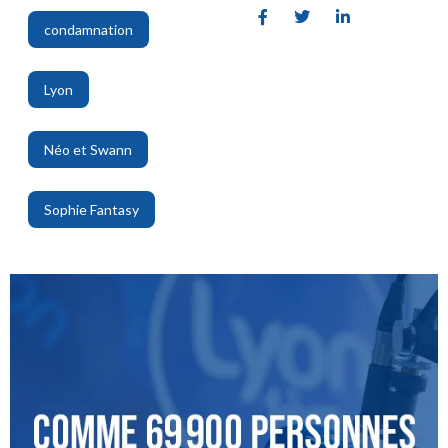
condamnation
,
Lyon
,
Néo et Swann
,
Sophie Fantasy