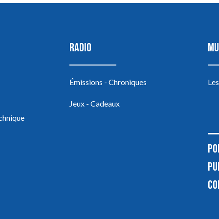
RADIO
MU
Émissions - Chroniques
Les
Jeux - Cadeaux
echnique
PO
PU
CO