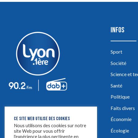
INFOS
Sport
Société
Science et t
Santé
Politique
Faits divers
CE SITE WEB UTILISE DES COOKIES
Économie
Nous utilisons des cookies sur notre
Écologie
site Web pour vous offrir
l'expérience la plus pertinente en