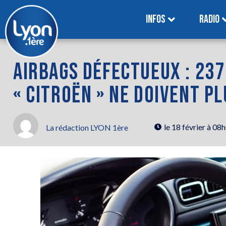
INFOS
RADIO
AIRBAGS DÉFECTUEUX : 237
« CITROËN » NE DOIVENT PL
le
18 février à 08
La rédaction LYON 1ère