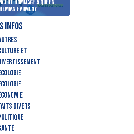
ncert Hommage à Queen,
personnes au bord du lac
hemian Harmony !
d’Annecy !
S INFOS
AUTRES
CULTURE ET
DIVERTISSEMENT
ÉCOLOGIE
ÉCOLOGIE
ÉCONOMIE
FAITS DIVERS
POLITIQUE
SANTÉ