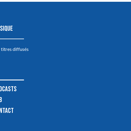
SIQUE
 titres diffusés
DCASTS
B
NTACT