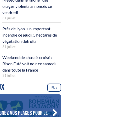
orages violents annoncés ce
vendredi
31 juillet
Près de Lyon : un important
incendie ce jeudi, 5 hectares de
végétation détruits
31 juillet
Weekend de chassé-croisé :
Bison Futé voit noir ce samedi
dans toute la France
31 juillet
UX
Plus
gnez vos places pour le
Gagnez votre séjour pour