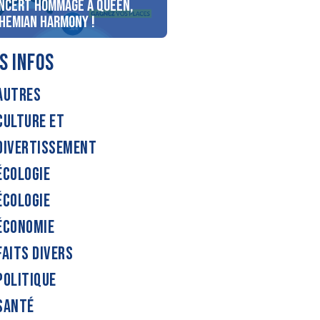
ncert Hommage à Queen,
personnes au bord du lac
hemian Harmony !
d’Annecy !
S INFOS
AUTRES
CULTURE ET
DIVERTISSEMENT
ÉCOLOGIE
ÉCOLOGIE
ÉCONOMIE
FAITS DIVERS
POLITIQUE
SANTÉ