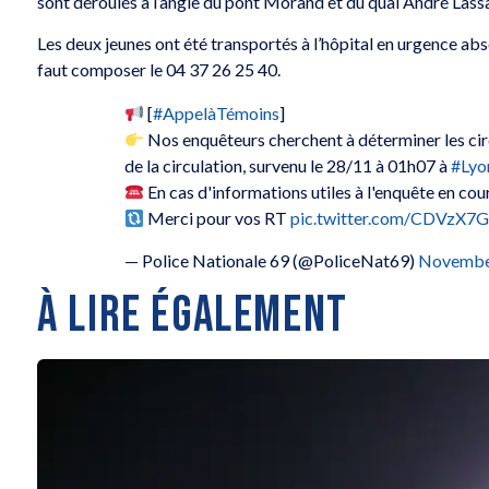
sont déroulés à l’angle du pont Morand et du quai André Lass
Les deux jeunes ont été transportés à l’hôpital en urgence abso
faut composer le 04 37 26 25 40.
[
#AppelàTémoins
]
Nos enquêteurs cherchent à déterminer les ci
de la circulation, survenu le 28/11 à 01h07 à
#Lyo
En cas d'informations utiles à l'enquête en co
Merci pour vos RT
pic.twitter.com/CDVzX7
— Police Nationale 69 (@PoliceNat69)
Novembe
À LIRE ÉGALEMENT