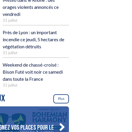
orages violents annoncés ce
vendredi
31 juillet
Près de Lyon : un important
incendie ce jeudi, 5 hectares de
végétation détruits
31 juillet
Weekend de chassé-croisé :
Bison Futé voit noir ce samedi
dans toute la France
31 juillet
UX
Plus
gnez vos places pour le
Gagnez votre séjour pour