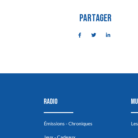
PARTAGER
RADIO
MU
Émissions - Chroniques
Les
Jeux - Cadeaux