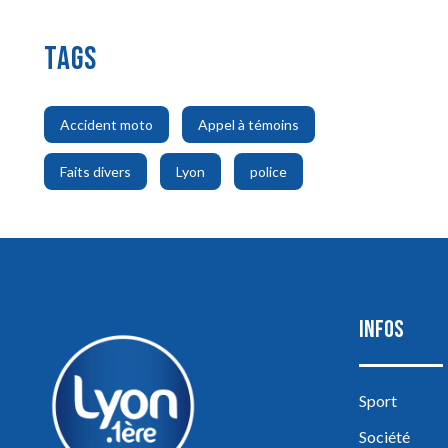
TAGS
,
,
Accident moto
Appel à témoins
,
,
Faits divers
Lyon
police
INFOS
Sport
Société