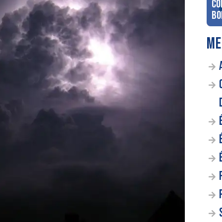
co
Bo
ME