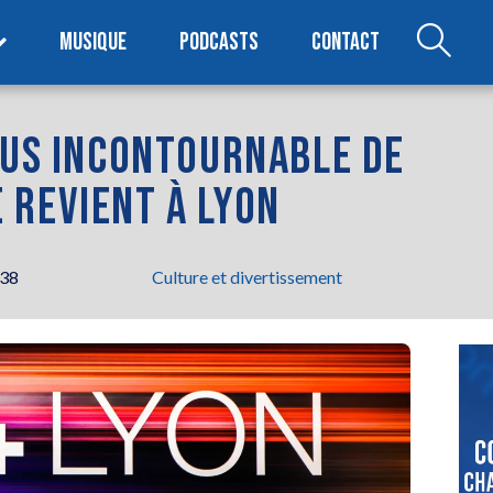
MUSIQUE
PODCASTS
CONTACT
OUS INCONTOURNABLE DE
 REVIENT À LYON
h38
Culture et divertissement