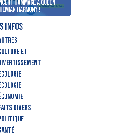
ncert Hommage à Queen,
personnes au bord du lac
hemian Harmony !
d’Annecy !
S INFOS
AUTRES
CULTURE ET
DIVERTISSEMENT
ÉCOLOGIE
ÉCOLOGIE
ÉCONOMIE
FAITS DIVERS
POLITIQUE
SANTÉ