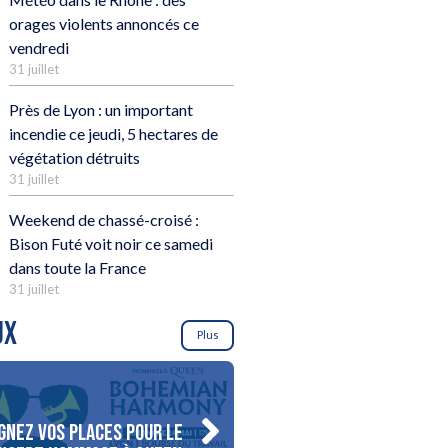
orages violents annoncés ce
vendredi
31 juillet
Près de Lyon : un important
incendie ce jeudi, 5 hectares de
végétation détruits
31 juillet
Weekend de chassé-croisé :
Bison Futé voit noir ce samedi
dans toute la France
31 juillet
UX
Plus
gnez vos places pour le
Gagnez votre séjour pour