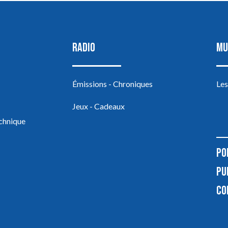
RADIO
MU
Émissions - Chroniques
Les
Jeux - Cadeaux
echnique
PO
PU
CO