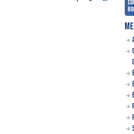
co
Bo
ME