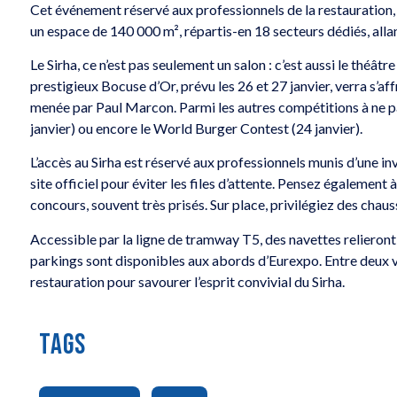
Cet événement réservé aux professionnels de la restauration, d
un espace de 140 000 m², répartis-en 18 secteurs dédiés, allant
Le Sirha, ce n’est pas seulement un salon : c’est aussi le théâ
prestigieux Bocuse d’Or, prévu les 26 et 27 janvier, verra s’af
menée par Paul Marcon. Parmi les autres compétitions à ne 
janvier) ou encore le World Burger Contest (24 janvier).
L’accès au Sirha est réservé aux professionnels munis d’une in
site officiel pour éviter les files d’attente. Pensez également
concours, souvent très prisés. Sur place, privilégiez des cha
Accessible par la ligne de tramway T5, des navettes relieront
parkings sont disponibles aux abords d’Eurexpo. Entre deux v
restauration pour savourer l’esprit convivial du Sirha.
TAGS
,