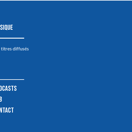
SIQUE
 titres diffusés
DCASTS
B
NTACT