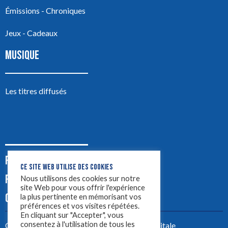
Émissions - Chroniques
Jeux - Cadeaux
MUSIQUE
Les titres diffusés
PODCASTS
CE SITE WEB UTILISE DES COOKIES
PUB
Nous utilisons des cookies sur notre
site Web pour vous offrir l'expérience
CONTACT
la plus pertinente en mémorisant vos
préférences et vos visites répétées.
En cliquant sur "Accepter", vous
consentez à l'utilisation de tous les
Créez votre site avec
Yellowtie – Agence Digitale