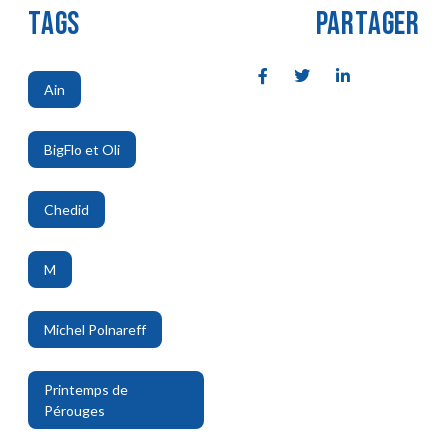
TAGS
PARTAGER
Ain
,
BigFlo et Oli
,
Chedid
,
M
,
Michel Polnareff
,
Printemps de
Pérouges