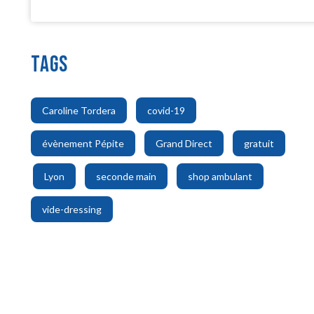
TAGS
,
,
Caroline Tordera
covid-19
,
,
évènement Pépite
Grand Direct
gratuit
,
,
,
,
Lyon
seconde main
shop ambulant
vide-dressing