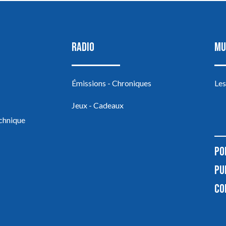
RADIO
MU
Émissions - Chroniques
Les
Jeux - Cadeaux
echnique
PO
PU
CO