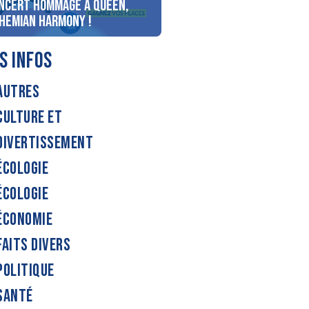
ncert Hommage à Queen,
personnes au bord du lac
hemian Harmony !
d’Annecy !
S INFOS
AUTRES
CULTURE ET
DIVERTISSEMENT
ÉCOLOGIE
ÉCOLOGIE
ÉCONOMIE
FAITS DIVERS
POLITIQUE
SANTÉ