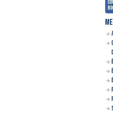
co
Bo
ME