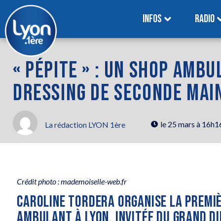
INFOS
RADIO
« PÉPITE » : UN SHOP AMBU
DRESSING DE SECONDE MAIN
le
25 mars à 16h1
La rédaction LYON 1ère
Crédit photo : mademoiselle-web.fr
CAROLINE TORDERA ORGANISE LA PREMIÈR
AMBULANT À LYON. INVITÉE DU GRAND DI