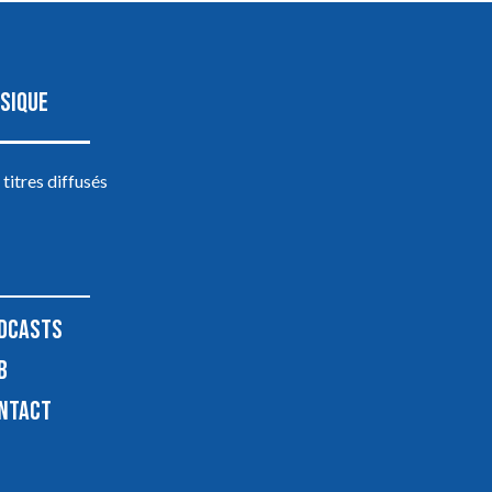
SIQUE
 titres diffusés
DCASTS
B
NTACT