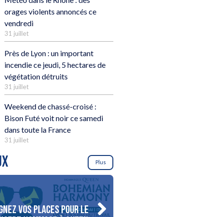
orages violents annoncés ce
vendredi
31 juillet
Près de Lyon : un important
incendie ce jeudi, 5 hectares de
végétation détruits
31 juillet
Weekend de chassé-croisé :
Bison Futé voit noir ce samedi
dans toute la France
31 juillet
UX
Plus
gnez vos places pour le
Gagnez votre séjour pour